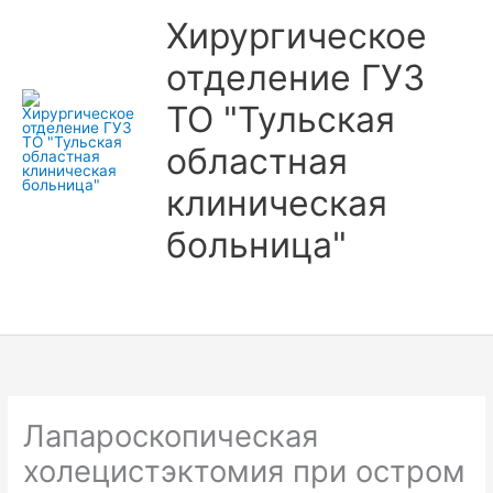
Перейти
Хирургическое
к
отделение ГУЗ
содержимому
ТО "Тульская
областная
клиническая
больница"
Главное
меню
Лапароскопическая
холецистэктомия при остром