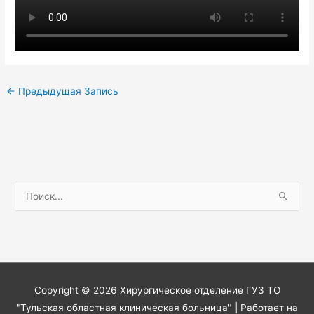
←
Предыдущая Запись
П
о
и
с
к
:
Copyright © 2026
Хирургическое отделение ГУЗ ТО
"Тульская областная клиническая больница"
| Работает на